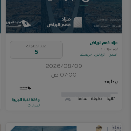
مزاد قمم الرياض
عدد المنتجات
أيام المزاد
:
3
5
المدن
:
الرياض
,
حريملاء
2026/08/09
07:00 ص
يبدأ بعد
0
0
2
3
1
9
1
9
0
0
0
0
2
2
3
3
1
1
9
9
1
2
9
0
ثانية
دقيقة
ساعة
يوم
وكالة نخبة الجزيرة
للمزادات