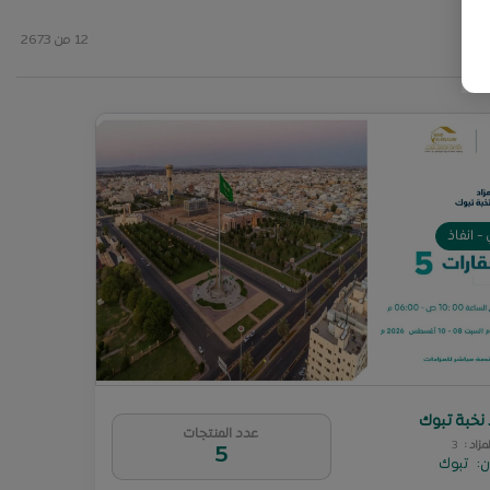
12 من 2673
- انفاذ
 نخبة تبوك
عدد المنتجات
لمزاد
:
3
5
ن
:
تبوك