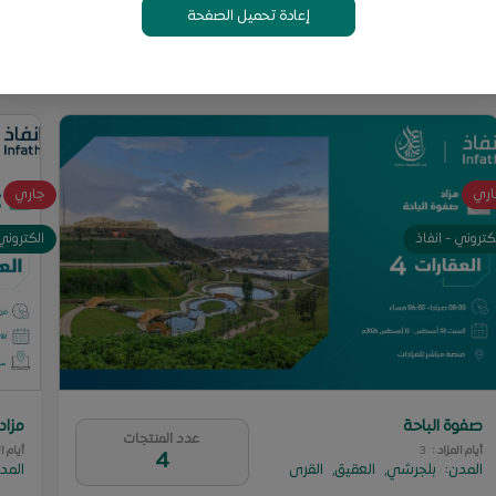
إعادة تحميل الصفحة
اري
جاري
كتروني - انفاذ
الكتروني 
صفوة الباحة
مزاد
عدد المنتجات
أيام المزاد
:
3
أيام ا
4
المدن
:
بلجرشي
,
العقيق
,
القرى
المد