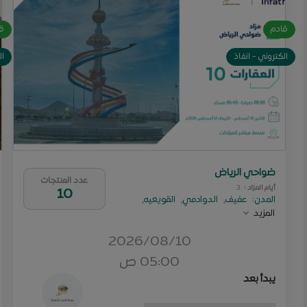
قادم
ق
الكتروني - انفاذ
ال
ضواحي الرياض
عدد المنتجات
أيام المزاد
:
3
10
المدن
:
عفيف
,
الدوادمي
,
القويعيه
,
المزيد
2026/08/10
05:00 ص
يبدأ بعد
0
1
2
1
1
9
1
9
0
0
1
1
2
2
1
1
1
1
9
9
1
2
9
0