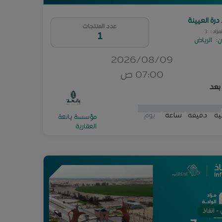
 درة العيينة
عدد المنتجات
لمزاد
:
3
1
ن
:
الرياض
2026/08/09
07:00 ص
 بعد
0
0
2
3
1
9
1
0
0
0
0
2
2
3
3
1
1
9
9
1
2
ية
دقيقة
ساعة
يوم
مؤسسة يانعة
العقارية
- انفاذ