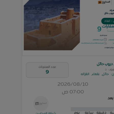
- انفاذ
 دروب حائل
عدد المنتجات
لمزاد
:
3
9
ن
:
حائل
,
بقعاء
,
الغزاله
2026/08/10
07:00 ص
 بعد
0
1
2
3
1
9
1
0
0
1
1
2
2
3
3
1
1
9
9
1
2
ية
دقيقة
ساعة
يوم
شركة المحاسن